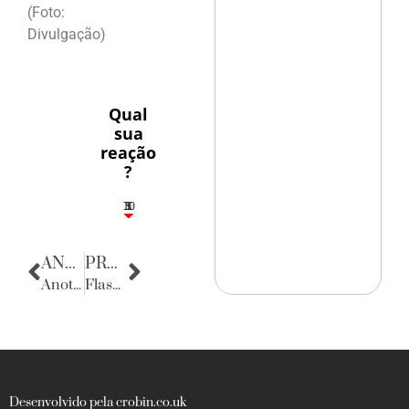
(Foto:
Divulgação)
Qual
sua
reação
?
10
5
1
1
3
ANTERIOR
PRÓXIMA
Anotações do Cotidiano
Flashes
Desenvolvido pela crobin.co.uk