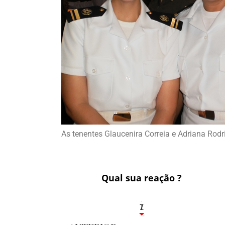
As tenentes Glaucenira Correia e Adriana Ro
Qual sua reação ?
1
7