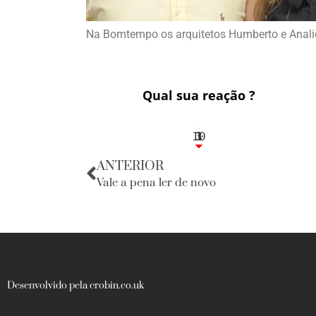
Na Bomtempo os arquitetos Humberto e Analic
Qual sua reação ?
10
3
1
1
3
ANTERIOR
Vale a pena ler de novo
Desenvolvido pela crobin.co.uk