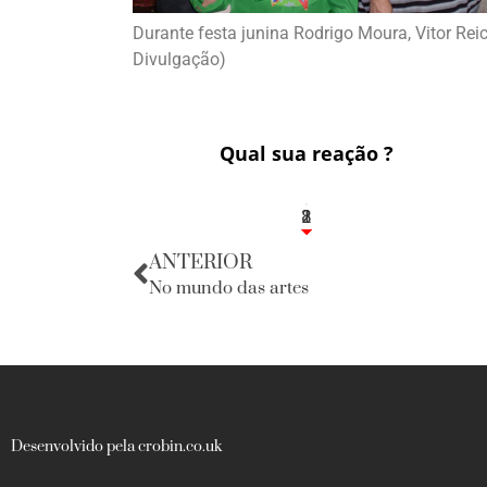
Durante festa junina Rodrigo Moura, Vitor Reic
Divulgação)
Qual sua reação ?
1
2
8
ANTERIOR
No mundo das artes
Desenvolvido pela crobin.co.uk