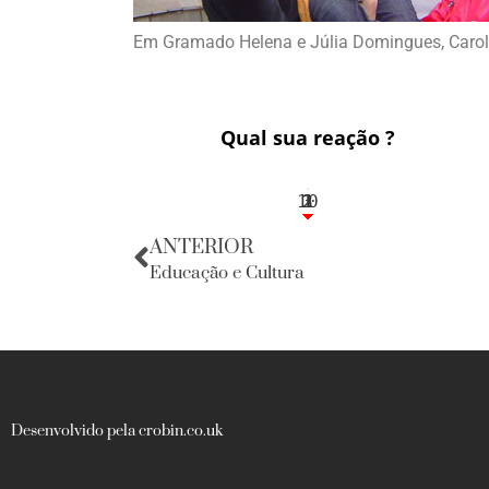
Em Gramado Helena e Júlia Domingues, Carolina
Qual sua reação ?
10
3
1
1
2
ANTERIOR
Educação e Cultura
Desenvolvido pela crobin.co.uk