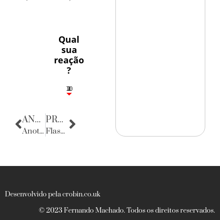
Qual
sua
reação
?
10
3
1
1
2
ANTERIOR
PRÓXIMA
Anotações do Cotidiano
Flashes
Desenvolvido pela crobin.co.uk
© 2023 Fernando Machado. Todos os direitos reservados.