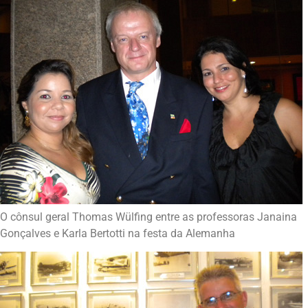
O cônsul geral Thomas Wülfing entre as professoras Janaina
Gonçalves e Karla Bertotti na festa da Alemanha