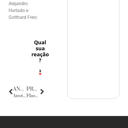
Alejandro
Hurtado e
Gotthard Freic
Qual
sua
reação
?
2
1
2
9
ANTERIOR
PRÓXIMA
Anotações do Cotidiano
Flashes