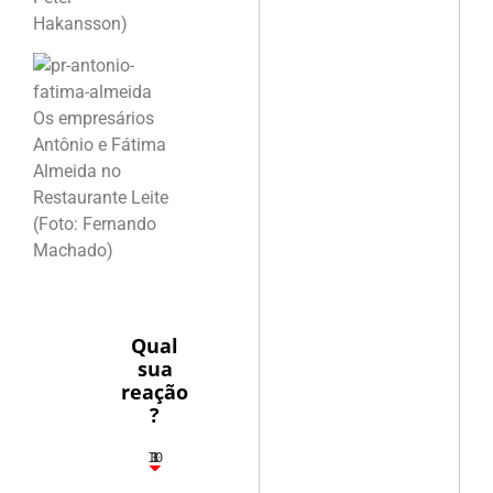
Hakansson)
Os empresários
Antônio e Fátima
Almeida no
Restaurante Leite
(Foto: Fernando
Machado)
Qual
sua
reação
?
10
3
1
1
3