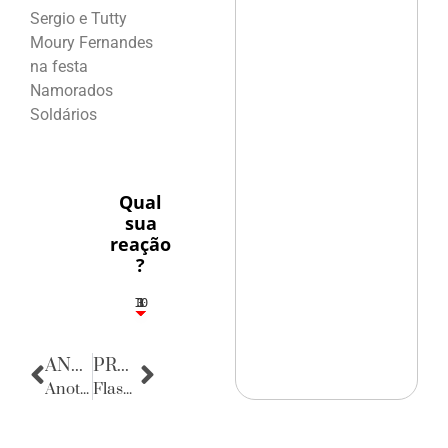
Sergio e Tutty
Moury Fernandes
na festa
Namorados
Soldários
Qual
sua
reação
?
10
3
1
1
3
ANTERIOR
PRÓXIMA
Anotações do Cotidiano
Flashes