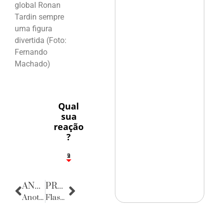
global Ronan
Tardin sempre
uma figura
divertida (Foto:
Fernando
Machado)
Qual
sua
reação
?
3
1
2
9
ANTERIOR
PRÓXIMA
Anotações do Cotidiano
Flashes