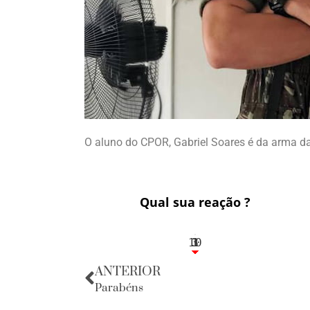
O aluno do CPOR, Gabriel Soares é da arma da
Qual sua reação ?
10
3
1
1
3
ANTERIOR
Parabéns