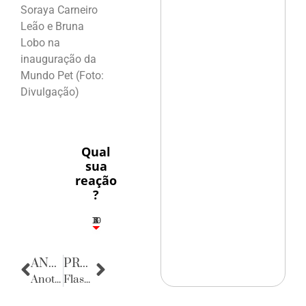
Soraya Carneiro
Leão e Bruna
Lobo na
inauguração da
Mundo Pet (Foto:
Divulgação)
Qual
sua
reação
?
10
5
2
4
3
ANTERIOR
PRÓXIMA
Anotações do Cotidiano
Flashes