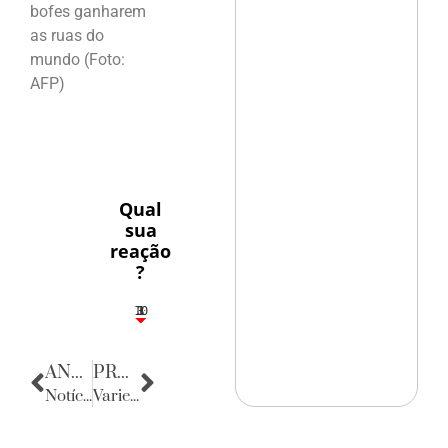
bofes ganharem
as ruas do
mundo (Foto:
AFP)
Qual
sua
reação
?
10
3
1
1
3
ANTERIOR
PRÓXIMA
Notícias de Sergipe
Variedades