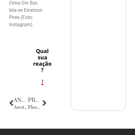
Cima Gin Bar,
leia-se Emerson
Pires (Foto:
Instagram)
Qual
sua
reação
?
1
7
ANTERIOR
PRÓXIMA
Anotações do Cotidiano
Flashes