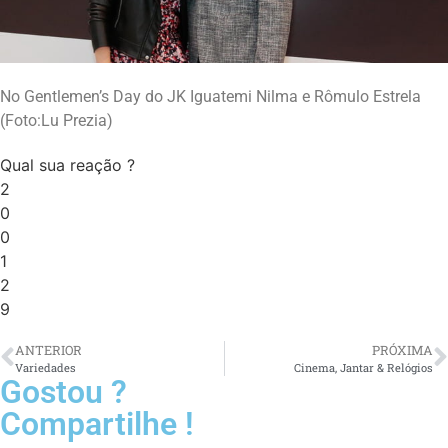
No Gentlemen’s Day do JK Iguatemi Nilma e Rômulo Estrela
(Foto:Lu Prezia)
Qual sua reação ?
2
0
0
1
2
9
ANTERIOR
PRÓXIMA
Variedades
Cinema, Jantar & Relógios
Gostou ?
Compartilhe !