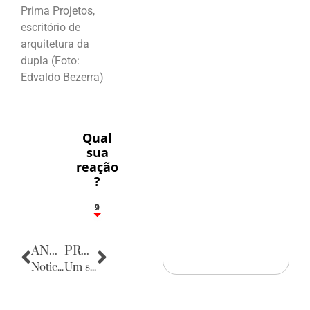
Prima Projetos,
escritório de
arquitetura da
dupla (Foto:
Edvaldo Bezerra)
Qual
sua
reação
?
2
1
2
9
ANTERIOR
PRÓXIMA
Noticias de Sergipe
Um sucesso o Brazilian Day de 2013