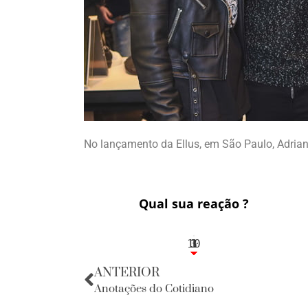
No lançamento da Ellus, em São Paulo, Adriana
Qual sua reação ?
10
3
1
1
3
ANTERIOR
Anotações do Cotidiano