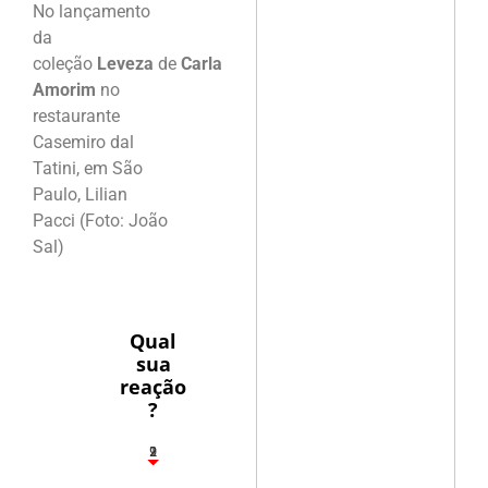
No lançamento
da
coleção
Leveza
de
Carla
Amorim
no
restaurante
Casemiro dal
Tatini, em São
Paulo, Lilian
Pacci (Foto: João
Sal)
Qual
sua
reação
?
2
1
2
9