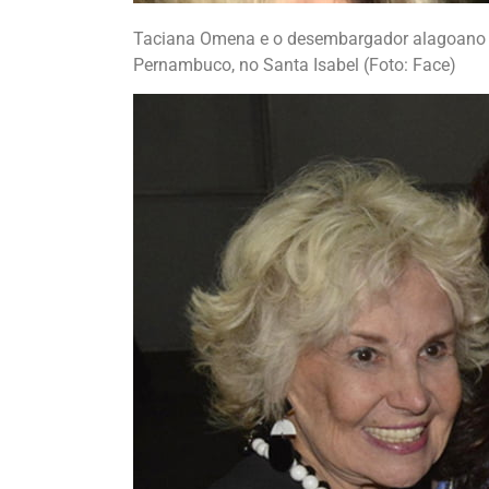
Taciana Omena e o desembargador alagoano J
Pernambuco, no Santa Isabel (Foto: Face)