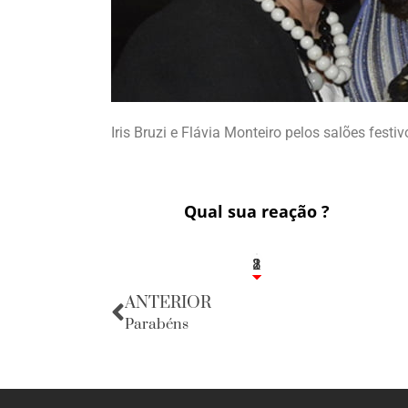
Iris Bruzi e Flávia Monteiro pelos salões festi
Qual sua reação ?
1
2
8
ANTERIOR
Parabéns