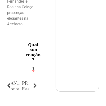
Fernandes e
Rosinha Colaço
presenças
elegantes na
Artefacto
Qual
sua
reação
?
1
7
ANTERIOR
PRÓXIMA
Anotações do Cotidiano
Flashes