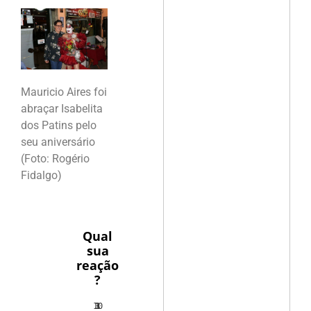
Mauricio Aires foi
abraçar Isabelita
dos Patins pelo
seu aniversário
(Foto: Rogério
Fidalgo)
Qual
sua
reação
?
10
3
1
1
3