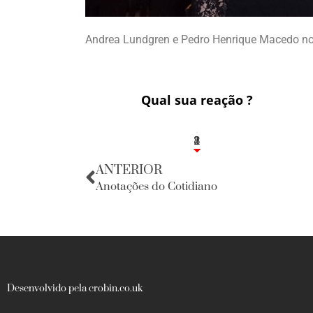
Andrea Lundgren e Pedro Henrique Macedo n
Qual sua reação ?
1
2
8
ANTERIOR
Anotações do Cotidiano
Desenvolvido pela crobin.co.uk