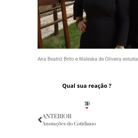
Ana Beatriz Brito e Waleska de Oliveira estu
Qual sua reação ?
10
3
1
1
3
ANTERIOR
Anotações do Cotidiano