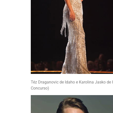
Téz Draganovic de Idaho e Karolina Jasko de I
Concurso)