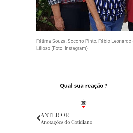
Fátima Souza, Socorro Pinto, Fábio Leonardo
Lilioso (Foto: Instagram)
Qual sua reação ?
10
3
1
1
3
ANTERIOR
Anotações do Cotidiano