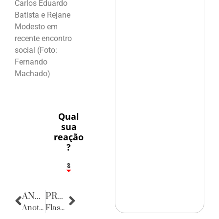
Carlos Eduardo
Batista e Rejane
Modesto em
recente encontro
social (Foto:
Fernando
Machado)
Qual
sua
reação
?
1
8
ANTERIOR
PRÓXIMA
Anotações do Cotidiano
Flashes