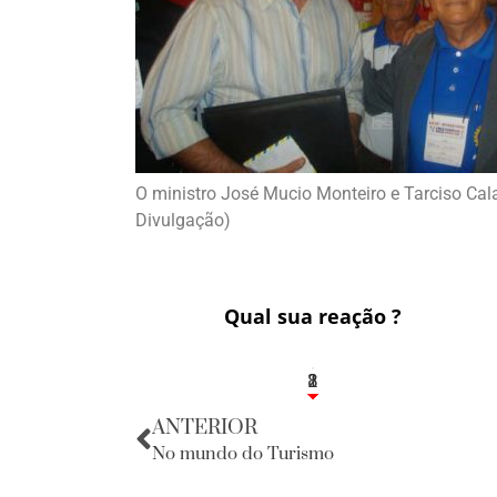
O ministro José Mucio Monteiro e Tarciso Cala
Divulgação)
Qual sua reação ?
1
2
8
ANTERIOR
No mundo do Turismo