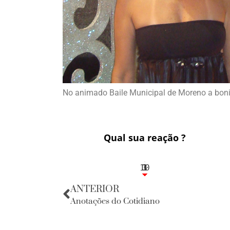
No animado Baile Municipal de Moreno a boni
Qual sua reação ?
10
3
1
1
3
ANTERIOR
Anotações do Cotidiano