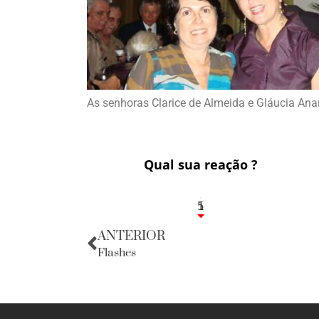
As senhoras Clarice de Almeida e Gláucia An
Qual sua reação ?
1
5
ANTERIOR
Flashes