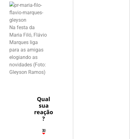
Na festa da
Maria Filó, Flávio
Marques liga
para as amigas
elogiando as
novidades (Foto:
Gleyson Ramos)
Qual
sua
reação
?
10
3
1
1
3