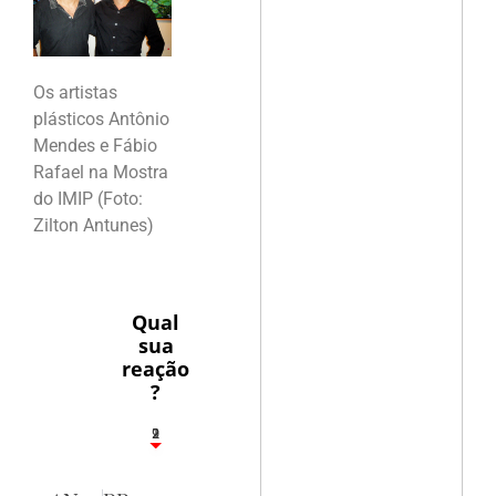
Os artistas
plásticos Antônio
Mendes e Fábio
Rafael na Mostra
do IMIP (Foto:
Zilton Antunes)
Qual
sua
reação
?
2
1
2
9