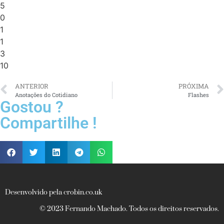
5
0
1
1
3
10
ANTERIOR
PRÓXIMA
Anotações do Cotidiano
Flashes
Gostou ?
Compartilhe !
Desenvolvido pela crobin.co.uk
© 2023 Fernando Machado. Todos os direitos reservados.