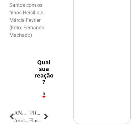
Santos com os
filhos Hercílio e
Márcia Fevrier
(Foto: Fernando
Machado)
Qual
sua
reação
?
3
1
2
9
ANTERIOR
PRÓXIMA
Anotações do Cotidiano
Flashes