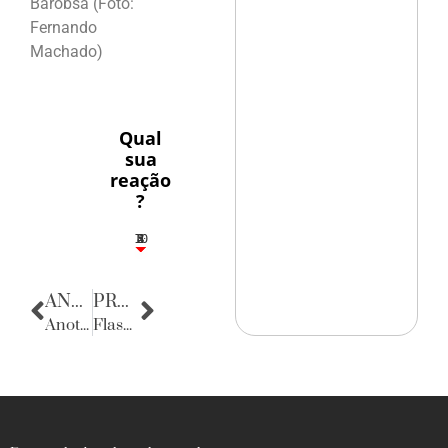
Barobsa (Foto:
Fernando
Machado)
Qual
sua
reação
?
10
5
2
4
3
ANTERIOR
PRÓXIMA
Anotações do Cotidiano
Flashes