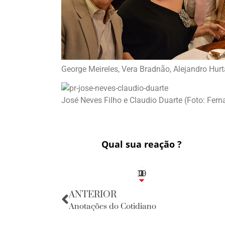
George Meireles, Vera Bradnão, Alejandro Hurt
José Neves Filho e Claudio Duarte (Foto: Fe
Qual sua reação ?
10
3
1
1
2
ANTERIOR
Anotações do Cotidiano