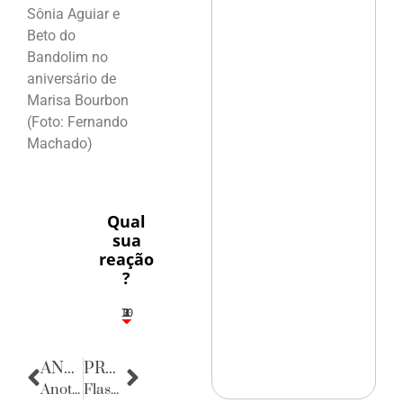
Sônia Aguiar e
Beto do
Bandolim no
aniversário de
Marisa Bourbon
(Foto: Fernando
Machado)
Qual
sua
reação
?
10
3
1
1
2
ANTERIOR
PRÓXIMA
Anotações do Cotidiano
Flashes