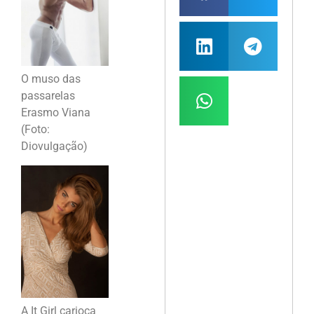
O muso das
passarelas
Erasmo Viana
(Foto:
Diovulgação)
A It Girl carioca