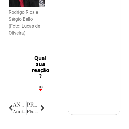
Rodrigo Rios e
Sérgio Bello
(Foto: Lucas de
Oliveira)
Qual
sua
reação
?
10
5
1
1
3
ANTERIOR
PRÓXIMA
Anotações do Cotidiano
Flashes