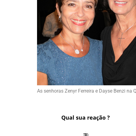
As senhoras Zenyr Ferreira e Dayse Benzi na
Qual sua reação ?
10
3
1
1
2