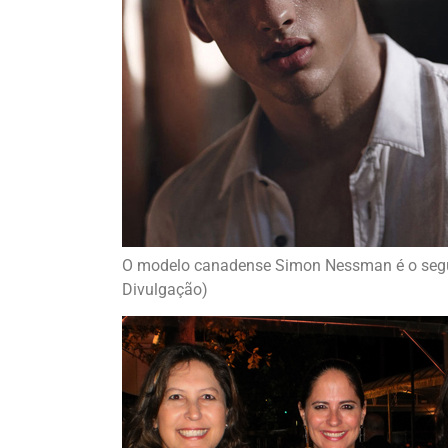
O modelo canadense Simon Nessman é o seg
Divulgação)