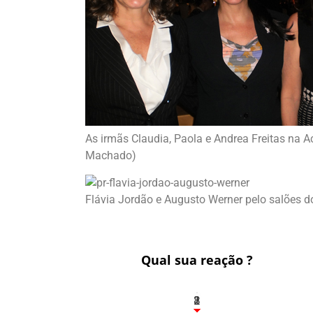
As irmãs Claudia, Paola e Andrea Freitas na
Machado)
Flávia Jordão e Augusto Werner pelo salões 
Qual sua reação ?
1
2
8