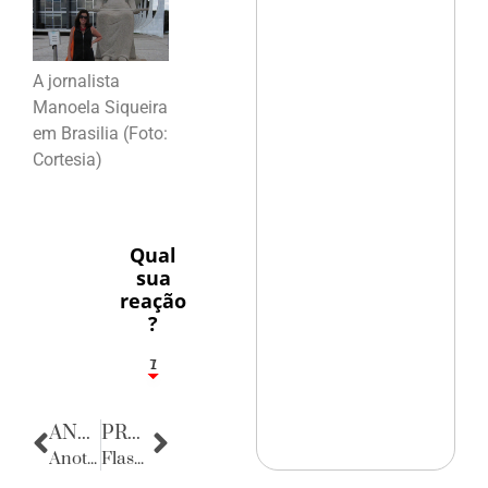
A jornalista
Manoela Siqueira
em Brasilia (Foto:
Cortesia)
Qual
sua
reação
?
1
7
ANTERIOR
PRÓXIMA
Anotações do Cotidiano
Flashes