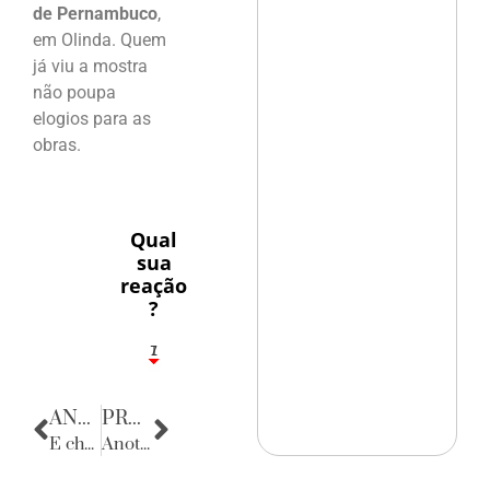
de Pernambuco
,
em Olinda. Quem
já viu a mostra
não poupa
elogios para as
obras.
Qual
sua
reação
?
1
7
ANTERIOR
PRÓXIMA
E chegou o Natal
Anotações do Cotidiano