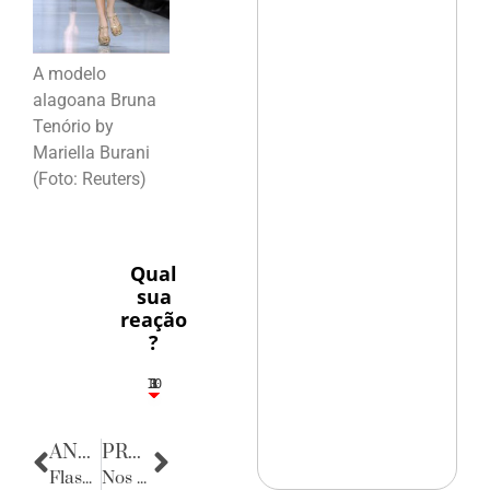
A modelo
alagoana Bruna
Tenório by
Mariella Burani
(Foto: Reuters)
Qual
sua
reação
?
10
3
1
1
3
ANTERIOR
PRÓXIMA
Flashes
Nos bastidores da política