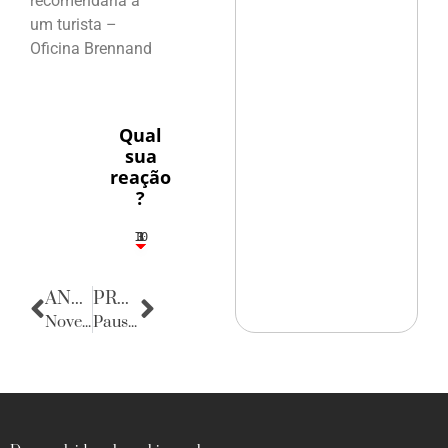
recomendaria a
um turista –
Oficina Brennand
Qual
sua
reação
?
10
3
1
1
3
ANTERIOR
PRÓXIMA
Novena da Penha
Pausa Poética