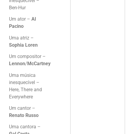
inesquecível –
Ben-Hur
Um ator –
Al
Pacino
Uma atriz –
Sophia Loren
Um compositor –
Lennon
/
McCartney
Uma música
inesquecível –
Here, There and
Everywhere
Um cantor –
Renato Russo
Uma cantora –
Gal Costa