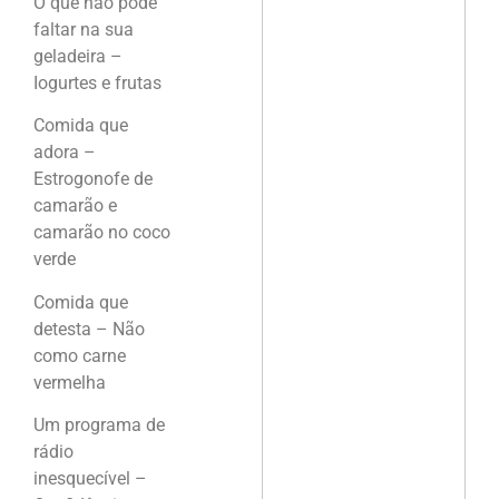
O que não pode
faltar na sua
geladeira –
Iogurtes e frutas
Comida que
adora –
Estrogonofe de
camarão e
camarão no coco
verde
Comida que
detesta – Não
como carne
vermelha
Um programa de
rádio
inesquecível –