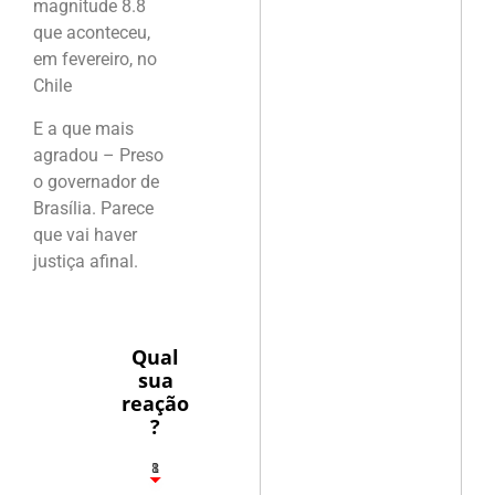
magnitude 8.8
que aconteceu,
em fevereiro, no
Chile
E a que mais
agradou – Preso
o governador de
Brasília. Parece
que vai haver
justiça afinal.
Qual
sua
reação
?
1
8