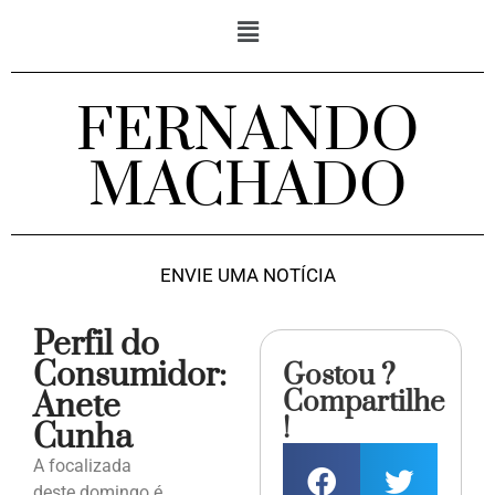
FERNANDO
MACHADO
ENVIE UMA NOTÍCIA
Perfil do
Consumidor:
Gostou ?
Compartilhe
Anete
!
Cunha
A focalizada
deste domingo é