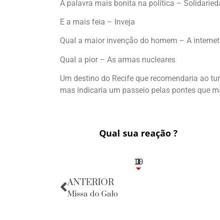
A palavra mais bonita na política – Solidarie
E a mais feia – Inveja
Qual a maior invenção do homem – A internet
Qual a pior – As armas nucleares
Um destino do Recife que recomendaria ao turis
mas indicaria um passeio pelas pontes que ma
Qual sua reação ?
10
3
1
1
2
ANTERIOR
Missa do Galo