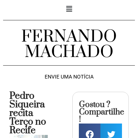
FERNANDO
MACHADO
ENVIE UMA NOTÍCIA
Pedro
Siqueira
Gostou ?
Compartilhe
recita
!
Terço no
Recife