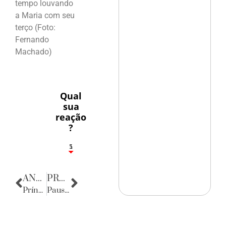
tempo louvando
a Maria com seu
terço (Foto:
Fernando
Machado)
Qual
sua
reação
?
1
5
ANTERIOR
PRÓXIMA
Príncipe Harry
Pausa poética