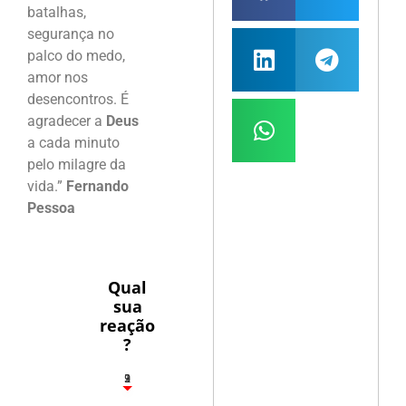
batalhas,
segurança no
palco do medo,
amor nos
desencontros. É
agradecer a
Deus
a cada minuto
pelo milagre da
vida.”
Fernando
Pessoa
Qual
sua
reação
?
3
1
2
9