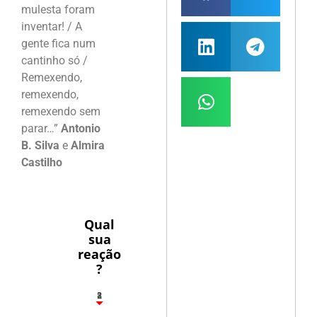
mulesta foram
inventar! / A
gente fica num
cantinho só /
Remexendo,
remexendo,
remexendo sem
parar…”
Antonio
B. Silva
e
Almira
Castilho
Qual
sua
reação
?
1
2
8